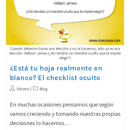
Cuando debemos hacer una elección y no la hacemos, esto ya es una
elección -William James-(¿No tendrás un checklist oculto que te impide
elegir?)
¿Está tu hoja realmente en
blanco? El checklist oculto
Autor
Categoría
Silvana
Blog
de
de
la
la
En muchas ocasiones pensamos que según
entrada:
entrada:
vamos creciendo y tomando nuestras propias
decisiones lo hacemos…