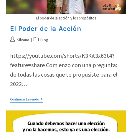
El poder de la acción y los propósitos
El Poder de la Acción
Autor
Categoría
Silvana
Blog
de
de
la
la
https://youtube.com/shorts/K3Kit3x63t4?
entrada:
entrada:
feature=share Comienzo con una pregunta:
de todas las cosas que te propusiste para el
2022…
El
Continuar Leyendo
Poder
De
La
Acción