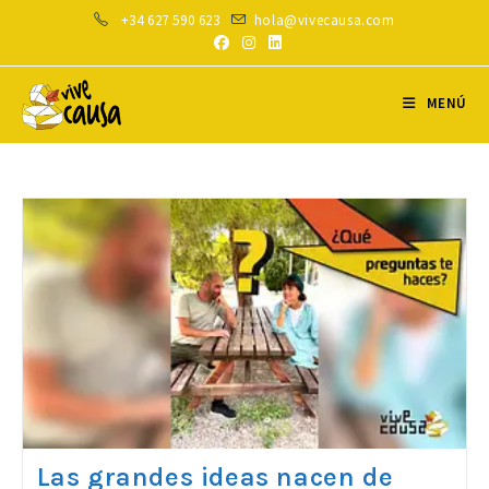
Ir
+34 627 590 623
hola@vivecausa.com
al
contenido
MENÚ
Las grandes ideas nacen de