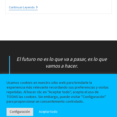
¿Está
Continuar Leyendo
Tu
Hoja
Realmente
En
Blanco?
El
Checklist
Oculto
El futuro no es lo que va a pasar, es lo que
vamos a hacer.
Jorge Luis Borges
Usamos cookies en nuestro sitio web para brindarle la
experiencia más relevante recordando sus preferencias y visitas
repetidas. Al hacer clic en "Aceptar todo", acepta el uso de
Avisos Legales
TODAS las cookies. Sin embargo, puede visitar "Configuración"
para proporcionar un consentimiento controlado..
Configuración
Aceptar todo