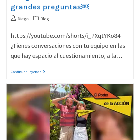
grandes preguntas￼
Autor
Categoría
Diego
Blog
de
de
la
la
https://youtube.com/shorts/i_7XqtYKo84
entrada:
entrada:
¿Tienes conversaciones con tu equipo en las
que hay espacio al cuestionamiento, a la…
Las
Continuar Leyendo
Grandes
Ideas
Nacen
De
Grandes
Preguntas
￼