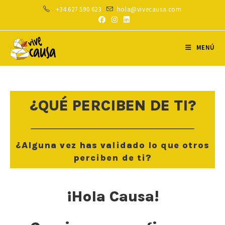
Ir
+34 627 590 623
hola@vivecausa.com
al
contenido
MENÚ
¿QUÉ PERCIBEN DE TI?
¿Alguna vez has validado lo que otros
perciben de ti?
¡Hola Causa!