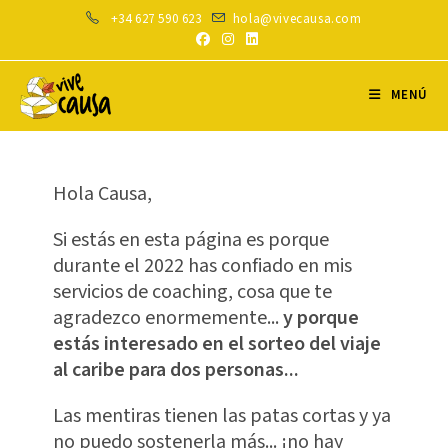
Ir
+34 627 590 623
hola@vivecausa.com
al
contenido
MENÚ
Hola Causa,
Si estás en esta página es porque
durante el 2022 has confiado en mis
servicios de coaching, cosa que te
agradezco enormemente...
y porque
estás interesado en el sorteo del viaje
al caribe para dos personas...
Las mentiras tienen las patas cortas y ya
no puedo sostenerla más... ¡no hay